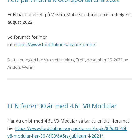
FCN har banetreff på Vinstra Motorsportarena første helgen i
august 2022.
Se forumet for mer
info.
https://www.fordclubnorway.no/forum/
Dette innlegget ble skrevet i
I fokus
,
Treff
,
desember 19, 2021
av
Anders Wehn
.
FCN feirer 30 år med 4.6L V8 Modular
Har du en bil med 4.6L V8 Modular så tar du en titt i forumet
her
https://www.fordclubnorway.no/forum/topic/82633-46l-
v8-modular-har-30-%C3%A5rs-jubileum-i-2021/