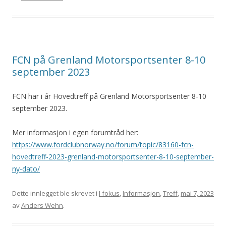
FCN på Grenland Motorsportsenter 8-10
september 2023
FCN har i år Hovedtreff på Grenland Motorsportsenter 8-10
september 2023.
Mer informasjon i egen forumtråd her:
https://www.fordclubnorway.no/forum/topic/83160-fcn-
hovedtreff-2023-grenland-motorsportsenter-8-10-september-
ny-dato/
Dette innlegget ble skrevet i
I fokus
,
Informasjon
,
Treff
,
mai 7, 2023
av
Anders Wehn
.