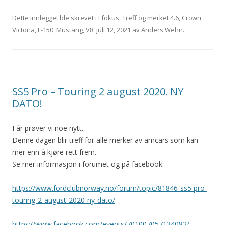
Dette innlegget ble skrevet i
I fokus
,
Treff
og merket
4.6
,
Crown
Victoria
,
F-150
,
Mustang
,
V8
,
juli 12, 2021
av
Anders Wehn
.
SS5 Pro – Touring 2 august 2020. NY
DATO!
I år prøver vi noe nytt.
Denne dagen blir treff for alle merker av amcars som kan
mer enn å kjøre rett frem.
Se mer informasjon i forumet og på facebook:
https://www.fordclubnorway.no/forum/topic/81846-ss5-pro-
touring-2-august-2020-ny-dato/
https://www.facebook.com/events/701007057134082/