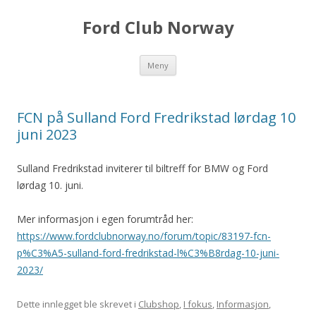
Ford Club Norway
Hopp
Meny
til
innhold
FCN på Sulland Ford Fredrikstad lørdag 10
juni 2023
Sulland Fredrikstad inviterer til biltreff for BMW og Ford
lørdag 10. juni.
Mer informasjon i egen forumtråd her:
https://www.fordclubnorway.no/forum/topic/83197-fcn-
p%C3%A5-sulland-ford-fredrikstad-l%C3%B8rdag-10-juni-
2023/
Dette innlegget ble skrevet i
Clubshop
,
I fokus
,
Informasjon
,