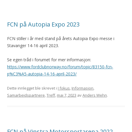
FCN på Autopia Expo 2023
FCN stiller i år med stand på årets Autopia Expo messe i
Stavanger 14-16 april 2023.
Se egen tråd i forumet for mer informasjon:
https://www.fordclubnorway.no/forum/topic/83150-fcn-
p%C3%A5-autopia-14-16-april-2023/
Dette innlegget ble skrevet i
I fokus
,
Informasjon
,
Samarbeidspartnere
,
Treff
,
mai 7, 2023
av
Anders Wehn
.
FCN på Vinstra Motorsportarena 2022