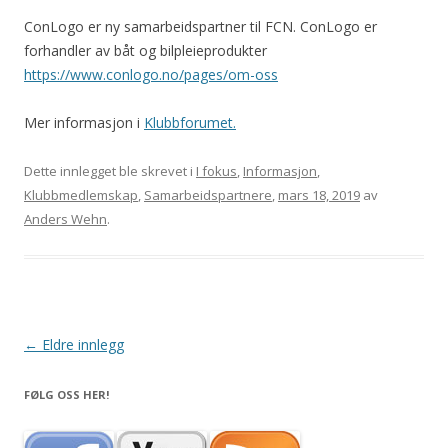
ConLogo er ny samarbeidspartner til FCN. ConLogo er
forhandler av båt og bilpleieprodukter
https://www.conlogo.no/pages/om-oss
Mer informasjon i
Klubbforumet.
Dette innlegget ble skrevet i
I fokus
,
Informasjon
,
Klubbmedlemskap
,
Samarbeidspartnere
,
mars 18, 2019
av
Anders Wehn
.
Innleggsnavigasjon
←
Eldre innlegg
FØLG OSS HER!