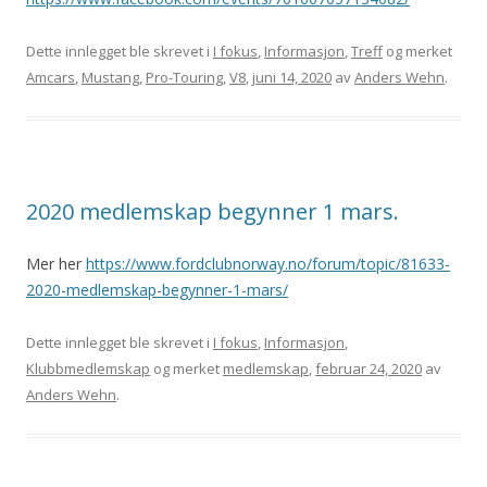
Dette innlegget ble skrevet i
I fokus
,
Informasjon
,
Treff
og merket
Amcars
,
Mustang
,
Pro-Touring
,
V8
,
juni 14, 2020
av
Anders Wehn
.
2020 medlemskap begynner 1 mars.
Mer her
https://www.fordclubnorway.no/forum/topic/81633-
2020-medlemskap-begynner-1-mars/
Dette innlegget ble skrevet i
I fokus
,
Informasjon
,
Klubbmedlemskap
og merket
medlemskap
,
februar 24, 2020
av
Anders Wehn
.