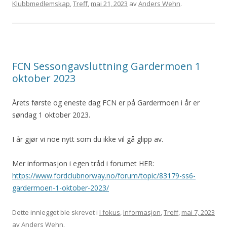
Klubbmedlemskap
,
Treff
,
mai 21, 2023
av
Anders Wehn
.
FCN Sessongavsluttning Gardermoen 1
oktober 2023
Årets første og eneste dag FCN er på Gardermoen i år er
søndag 1 oktober 2023.
I år gjør vi noe nytt som du ikke vil gå glipp av.
Mer informasjon i egen tråd i forumet HER:
https://www.fordclubnorway.no/forum/topic/83179-ss6-
gardermoen-1-oktober-2023/
Dette innlegget ble skrevet i
I fokus
,
Informasjon
,
Treff
,
mai 7, 2023
av
Anders Wehn
.